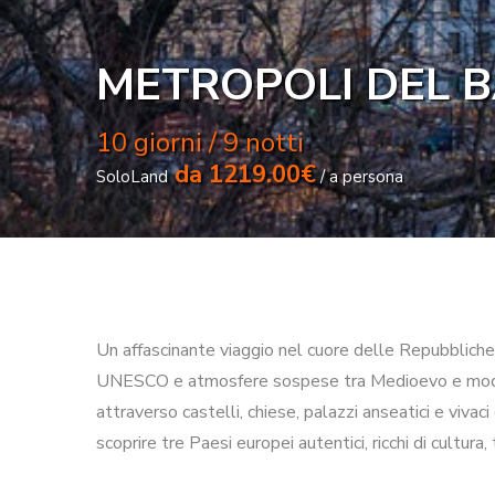
METROPOLI DEL B
10 giorni / 9 notti
da 1219.00€
SoloLand
/ a persona
Un affascinante viaggio nel cuore delle Repubbliche B
UNESCO e atmosfere sospese tra Medioevo e modernit
attraverso castelli, chiese, palazzi anseatici e vivac
scoprire tre Paesi europei autentici, ricchi di cultura,