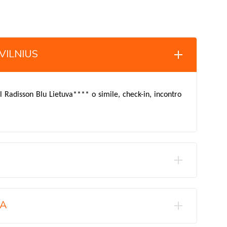
VILNIUS
el Radisson Blu Lietuva**** o simile, check-in, incontro
GA