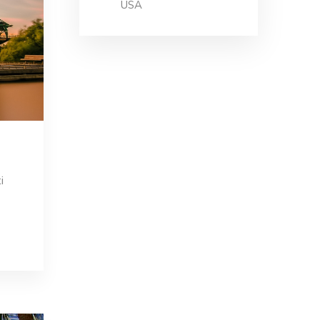
USA
i