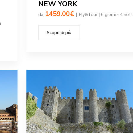
NEW YORK
O
1459.00€
da
|
Fly&Tour | 6 giorni - 4 nott
i
Scopri di più