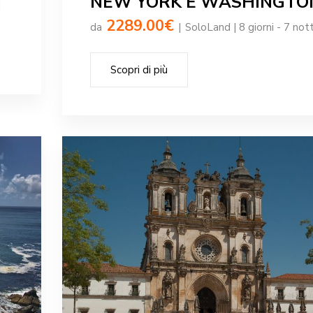
NEW YORK E WASHINGTO
i
2289.00€
da
|
SoloLand | 8 giorni - 7 nott
Scopri di più