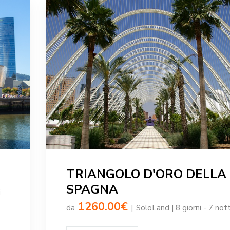
TRIANGOLO D'ORO DELLA
SPAGNA
i
1260.00€
da
|
SoloLand | 8 giorni - 7 nott