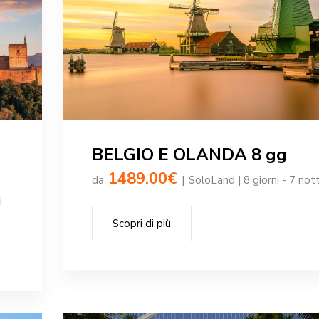
BELGIO E OLANDA 8 gg
1489.00€
da
|
SoloLand | 8 giorni - 7 nott
i
Scopri di più