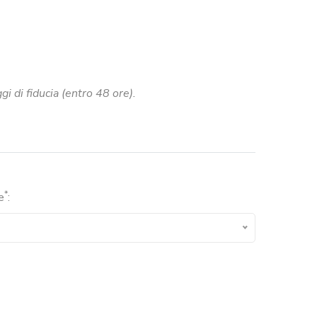
i di fiducia (entro 48 ore).
*
e
: