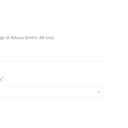
i di fiducia (entro 48 ore).
*
e
: